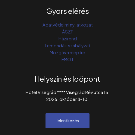
Gyors elérés
Adatvédelmi nyilatkozat
ÁSZF
Házirend
Lemondási szabályzat
Mozgás receptre
ÉMOT
Helyszín és Időpont
Hotel Visegrád **** Visegrád Rév utca 15.
2026. október 8–10.
Jelentkezés