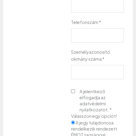
jegy
2026.
október
Telefonszám
*
8-
10.
mennyiség
Személyazonosító
okmány száma
*
A jelentkező
elfogadja az
adatvédelmi
nyilatkozatot.
*
Válasszon egy opciót!
A jegy tulajdonosa
rendelkezik rendezett
ÉMOT tagsággal.