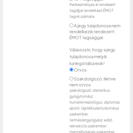
Kedvezményes ár rendezett
tagdíjjal rendelkező ÉMOT
tagok számára.
A jegy tulajdonosa nem
rendelkezik rendezett
ÉMOT tagsággal.
Válassza ki, hogy a jegy
tulajdonosa melyik
kategóriába esik!
Orvos
Szakdolgozó, illetve
nem orvos
szakdolgozó: dietetikus,
gyógytornász,
humánkineziológus, diplomás
ápoló, táplálkozástudományi
szakember,
természetgyógyász, edző,
rekreációs szakember,
mentálhigiénés szakember,