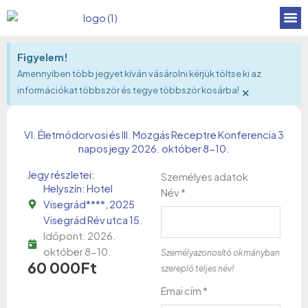
Skip
to
content
Jegyek
Egyéb i
Figyelem!
Amennyiben több jegyet kíván vásárolni kérjük töltse ki az
×
információkat többször és tegye többször kosárba!
VI. Életmódorvosi és III. Mozgás Receptre Konferencia 3
napos jegy 2026. október 8-10.
Jegy részletei:
VI.
Személyes adatok
Helyszín: Hotel
Életmódorvosi
Név
*
Visegrád****, 2025
és
Visegrád Rév utca 15.
III.
Időpont: 2026.
Mozgás
október 8-10.
Személyazonosító okmányban
Receptre
60 000
Ft
szereplő teljes név!
Konferencia
3
Emai cím
*
napos