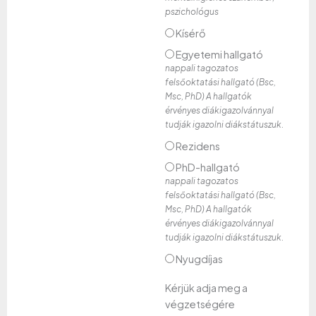
pszichológus
Kísérő
Egyetemi hallgató
nappali tagozatos
felsőoktatási hallgató (Bsc,
Msc, PhD) A hallgatók
érvényes diákigazolvánnyal
tudják igazolni diákstátuszuk.
Rezidens
PhD-hallgató
nappali tagozatos
felsőoktatási hallgató (Bsc,
Msc, PhD) A hallgatók
érvényes diákigazolvánnyal
tudják igazolni diákstátuszuk.
Nyugdíjas
Kérjük adja meg a
végzetségére