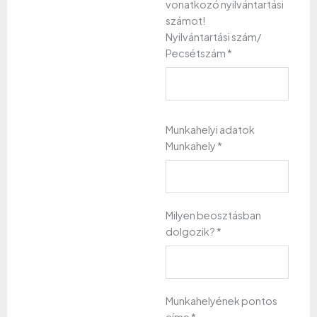
vonatkozó nyilvántartási
számot!
Nyilvántartási szám/
Pecsétszám
*
Munkahelyi adatok
Munkahely
*
Milyen beosztásban
dolgozik?
*
Munkahelyének pontos
címe
*