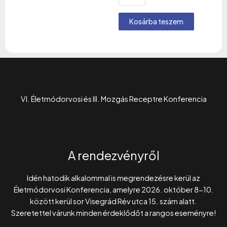
Kosárba teszem
VI. Életmódorvosi és III. Mozgás Receptre Konferencia
A rendezvényről
Idén hatodik alkalommal is megrendezésre kerül az
Életmódorvosi Konferencia, amelyre 2026. október 8-10.
között kerül sor Visegrád Rév utca 15. szám alatt.
Szeretettel várunk minden érdeklődőt a rangos eseményre!