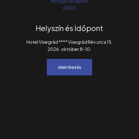
Mozgás receptre
ÉMOT
Helyszín és Időpont
Hotel Visegrád **** Visegrád Rév utca 15.
2026. október 8–10.
Jelentkezés