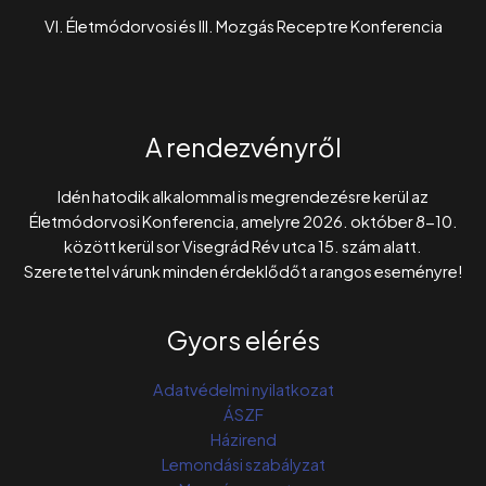
VI. Életmódorvosi és III. Mozgás Receptre Konferencia
A rendezvényről
Idén hatodik alkalommal is megrendezésre kerül az
Életmódorvosi Konferencia, amelyre 2026. október 8-10.
között kerül sor Visegrád Rév utca 15. szám alatt.
Szeretettel várunk minden érdeklődőt a rangos eseményre!
Gyors elérés
Adatvédelmi nyilatkozat
ÁSZF
Házirend
Lemondási szabályzat