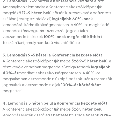
2. Lemondás 17–9 héttel a Konferencia kezdete előtt
Amennyiben a lemondás a Konferencia kezdő időpontját
megelőző
17–9 héten belül
történik, a résztvevő a befizetett
szállásdíj és regisztrációs díj
legfeljebb 60%-ának
lemondását kérheti költségmentesen. A 60%-ot meghaladó
lemondott összeg után a szervezők jogosultak a
visszamondott tételek
100%-ának megfelelő kötbért
felszámítani, amely nem kerül visszatérítésre.
3. Lemondás 9–5 héttel a Konferencia kezdete előtt
A Konferencia kezdő időpontját megelőző
9–5 héten belül
a
résztvevő a korábban megrendelt Szolgáltatások
legfeljebb
40%-át
mondhatja vissza költségmentesen. A 40%-ot
meghaladóan visszamondott Szolgáltatások után a szervezők
jogosultak a visszamondott díjak
100%-át kötbérként
megtartani.
4. Lemondás 5 héten belül a Konferencia kezdete előtt
A Konferencia kezdő időpontját megelőző
5 héten belüli
lemondás esetén kizárólag a befizetett Szolgáltatások
20%-