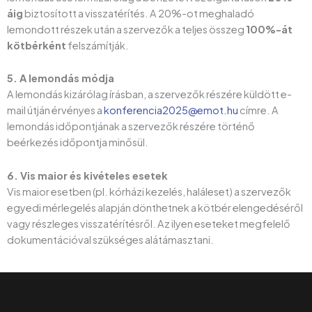
áig
biztosított a visszatérítés. A 20%-ot meghaladó
lemondott részek után a szervezők a teljes összeg
100%-át
kötbérként
felszámítják.
5. A lemondás módja
A lemondás kizárólag írásban, a szervezők részére küldött e-
mail útján érvényes a
konferencia2025@emot.hu
címre. A
lemondás időpontjának a szervezők részére történő
beérkezés időpontja minősül.
6. Vis maior és kivételes esetek
Vis maior esetben (pl. kórházi kezelés, haláleset) a szervezők
egyedi mérlegelés alapján dönthetnek a kötbér elengedéséről
vagy részleges visszatérítésről. Az ilyen eseteket megfelelő
dokumentációval szükséges alátámasztani.