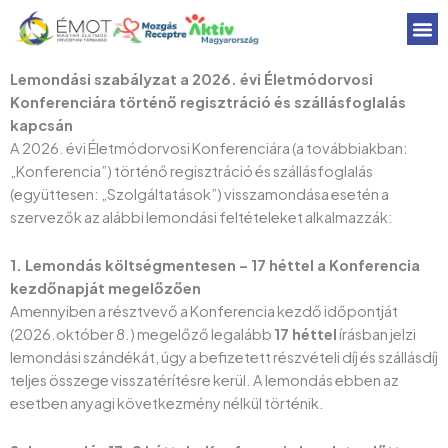
Skip
to
content
Jegyek
Egyéb i
Lemondási szabályzat a 2026. évi Életmódorvosi
Konferenciára történő regisztráció és szállásfoglalás
kapcsán
A 2026. évi Életmódorvosi Konferenciára (a továbbiakban:
„Konferencia”) történő regisztráció és szállásfoglalás
(együttesen: „Szolgáltatások”) visszamondása esetén a
szervezők az alábbi lemondási feltételeket alkalmazzák:
1. Lemondás költségmentesen – 17 héttel a Konferencia
kezdőnapját megelőzően
Amennyiben a résztvevő a Konferencia kezdő időpontját
(2026.október 8.) megelőző legalább
17 héttel
írásban jelzi
lemondási szándékát, úgy a befizetett részvételi díj és szállásdíj
teljes összege visszatérítésre kerül. A lemondás ebben az
esetben anyagi következmény nélkül történik.