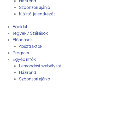
Házirend
Szponzori ajánló
Kiállítói jelentkezés
Főoldal
Jegyek / Szállások
Előadások
Absztraktok
Program
Egyéb infók
Lemondási szabályzat
Házirend
Szponzori ajánló