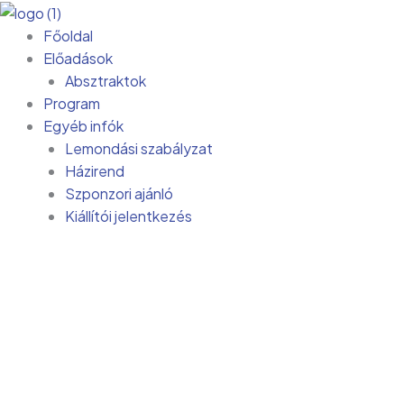
Skip
to
Főoldal
content
Előadások
Absztraktok
Program
Egyéb infók
Lemondási szabályzat
Házirend
Szponzori ajánló
Kiállítói jelentkezés