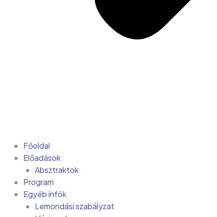
Főoldal
Előadások
Absztraktok
Program
Egyéb infók
Lemondási szabályzat